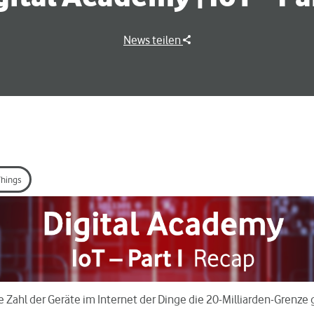
News teilen
Things
e Zahl der Geräte im Internet der Dinge die 20-Milliarden-Grenze