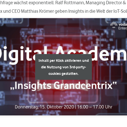
hfrage wächst exponentiell. Ralf Rottmann, Managing Director &
x und CEO Matthias Krömer geben Insights in die Welt der IoT-Sol
Inhalt per Klick aktivieren und
die Nutzung von 3rd-party-
cookies gestatten.