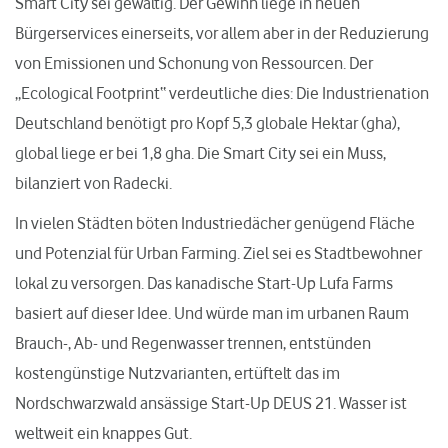
Smart City sei gewaltig. Der Gewinn liege in neuen
Bürgerservices einerseits, vor allem aber in der Reduzierung
von Emissionen und Schonung von Ressourcen. Der
„Ecological Footprint“ verdeutliche dies: Die Industrienation
Deutschland benötigt pro Kopf 5,3 globale Hektar (gha),
global liege er bei 1,8 gha. Die Smart City sei ein Muss,
bilanziert von Radecki.
In vielen Städten böten Industriedächer genügend Fläche
und Potenzial für Urban Farming. Ziel sei es Stadtbewohner
lokal zu versorgen. Das kanadische Start-Up Lufa Farms
basiert auf dieser Idee. Und würde man im urbanen Raum
Brauch-, Ab- und Regenwasser trennen, entstünden
kostengünstige Nutzvarianten, ertüftelt das im
Nordschwarzwald ansässige Start-Up DEUS 21. Wasser ist
weltweit ein knappes Gut.