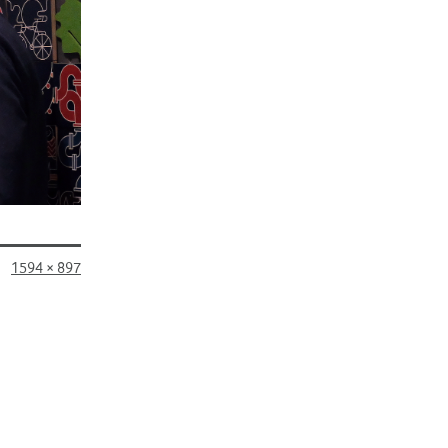
Originalgröße
1594 × 897