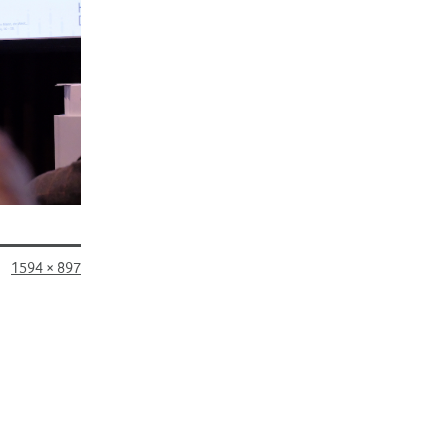
Originalgröße
1594 × 897